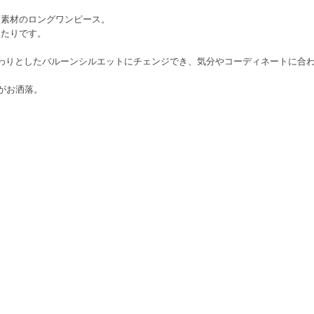
ン素材のロングワンピース。
ったりです。
わりとしたバルーンシルエットにチェンジでき、気分やコーディネートに合
がお洒落。
。