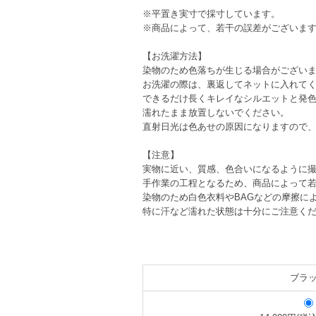
※平置き実寸で採寸しています。
※商品によって、若干の誤差がございま
【お洗濯方法】
染物のため色落ちが生じる場合がござい
お洗濯の際は、裏返してネットに入れて
できるだけ長くキレイなシルエットと発
濡れたまま放置しないでください。
直射日光は色あせの原因になりますので
【注意】
実物に近い、質感、色合いになるように撮
手作業の工程となるため、商品によって
染物のため白色衣料やBAGなどの摩擦に
特に汗など濡れた状態は十分にご注意く
ブラ