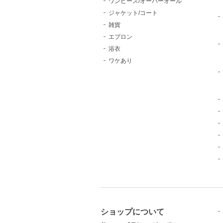
ワンピース/オーバーオール
ジャケット/コート
雑貨
エプロン
浴衣
ワケあり
ショップについて