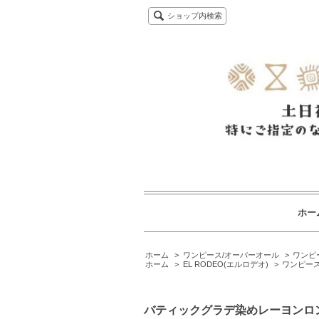
ショップ内検索
ホー
ホーム
>
ワンピース/オーバーオール
>
ワンピ
ホーム
>
EL RODEO(エルロデオ)
>
ワンピース
バティックグラデ染めレーヨンロ