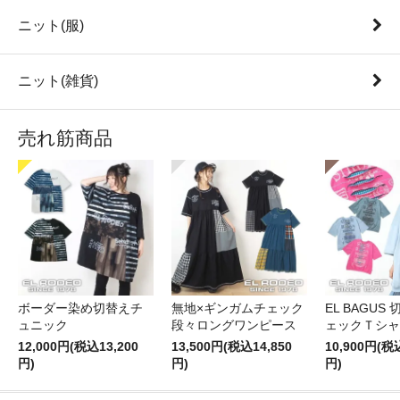
ニット(服)
ニット(雑貨)
売れ筋商品
ボーダー染め切替えチ
無地×ギンガムチェック
EL BAGUS
ュニック
段々ロングワンピース
ェックＴシャ
12,000円(税込13,200
13,500円(税込14,850
10,900円(税
円)
円)
円)