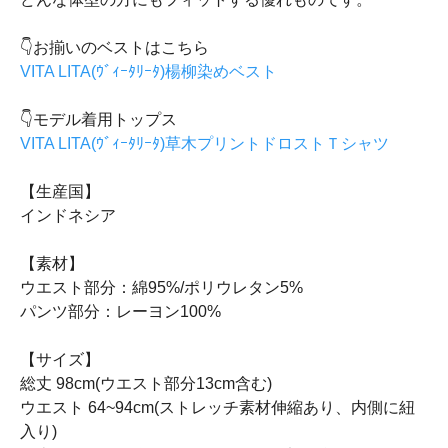
👇お揃いのベストはこちら
VITA LITA(ｳﾞｨｰﾀﾘｰﾀ)楊柳染めベスト
👇モデル着用トップス
VITA LITA(ｳﾞｨｰﾀﾘｰﾀ)草木プリントドロストＴシャツ
【生産国】
インドネシア
【素材】
ウエスト部分：綿95%/ポリウレタン5%
パンツ部分：レーヨン100%
【サイズ】
総丈 98cm(ウエスト部分13cm含む)
ウエスト 64~94cm(ストレッチ素材伸縮あり、内側に紐
入り)