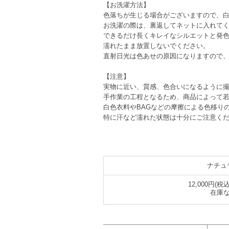
【お洗濯方法】
色落ちが生じる場合がございますので、
お洗濯の際は、裏返してネットに入れて
できるだけ長くキレイなシルエットと発
濡れたまま放置しないでください。
直射日光は色あせの原因になりますので
【注意】
実物に近い、質感、色合いになるように撮
手作業の工程となるため、商品によって
白色衣料やBAGなどの摩擦による色移り
特に汗など濡れた状態は十分にご注意く
ナチュ
12,000円(税込
在庫