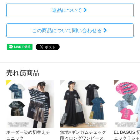
返品について
この商品について問い合わせる
売れ筋商品
ボーダー染め切替えチ
無地×ギンガムチェック
EL BAGUS
ュニック
段々ロングワンピース
ェックＴシャ