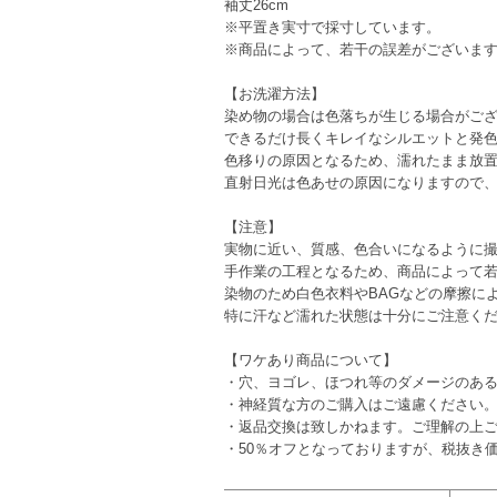
袖丈26cm
※平置き実寸で採寸しています。
※商品によって、若干の誤差がございま
【お洗濯方法】
染め物の場合は色落ちが生じる場合がご
できるだけ長くキレイなシルエットと発
色移りの原因となるため、濡れたまま放
直射日光は色あせの原因になりますので
【注意】
実物に近い、質感、色合いになるように撮
手作業の工程となるため、商品によって
染物のため白色衣料やBAGなどの摩擦に
特に汗など濡れた状態は十分にご注意く
【ワケあり商品について】
・穴、ヨゴレ、ほつれ等のダメージのあ
・神経質な方のご購入はご遠慮ください
・返品交換は致しかねます。ご理解の上
・50％オフとなっておりますが、税抜き