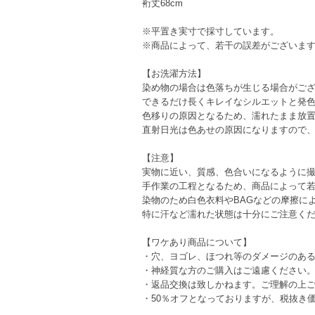
裄丈68cm
※平置き実寸で採寸しています。
※商品によって、若干の誤差がございま
【お洗濯方法】
染め物の場合は色落ちが生じる場合がご
できるだけ長くキレイなシルエットと発
色移りの原因となるため、濡れたまま放
直射日光は色あせの原因になりますので
【注意】
実物に近い、質感、色合いになるように撮
手作業の工程となるため、商品によって
染物のため白色衣料やBAGなどの摩擦に
特に汗など濡れた状態は十分にご注意く
【ワケあり商品について】
・穴、ヨゴレ、ほつれ等のダメージのあ
・神経質な方のご購入はご遠慮ください
・返品交換は致しかねます。ご理解の上
・50％オフとなっておりますが、税抜き